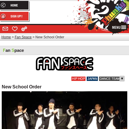
Home
Fan Space
New School Order
F
an
S
pace
▼
HIP HOP
JAPAN
DANCE TEAM
New School Order