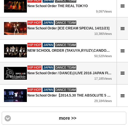
HIP HOP
JAPAN
DANCE TEAM
New School Order THE REAL TOKYO
9,097Views
HIP HOP
JAPAN
DANCE TEAM
New School Order [ICE CREAM SPECIAL 14/11/23]
10,380Views
HIP HOP
JAPAN
DANCE TEAM
NEW SCHOOL ORDER (TAKUYA,RYUZY,CANDOO,WAPPER,FUNE,CHOPPA)_HEAT UP VOL.23_2014.3.9
50,520Views
HIP HOP
JAPAN
DANCE TEAM
New School Order / DANCE@LIVE 2016 JAPAN FINAL UNDERGROUND STAGE
17,185Views
HIP HOP
JAPAN
DANCE TEAM
New School Order【2014.5.30 THE ABSOLUTE 5 @CLUB CITTA'】
29,184Views
more >>