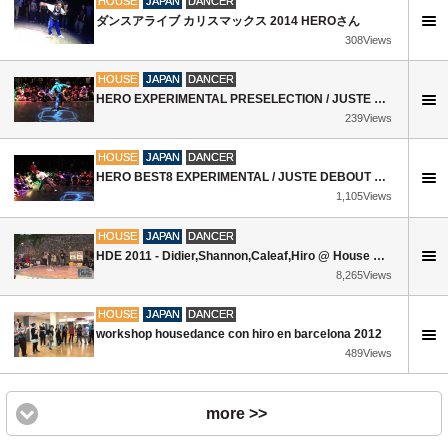
HOUSE
JAPAN
DANCER
ダンスアライブ カリスマックス 2014 HEROさん
308Views
HOUSE
JAPAN
DANCER
HERO EXPERIMENTAL PRESELECTION / JUSTE DEBOUT JAPAN 2016
239Views
HOUSE
JAPAN
DANCER
HERO BEST8 EXPERIMENTAL / JUSTE DEBOUT JAPAN 2016
1,105Views
HOUSE
JAPAN
DANCER
HDE 2011 - Didier,Shannon,Caleaf,Hiro @ House Dance Europe
8,265Views
HOUSE
JAPAN
DANCER
workshop housedance con hiro en barcelona 2012
489Views
more >>