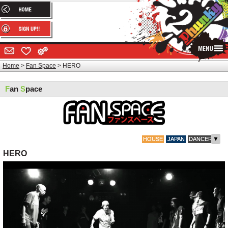
Home
Fan Space
HERO
F
an
S
pace
▼
HOUSE
JAPAN
DANCER
HERO