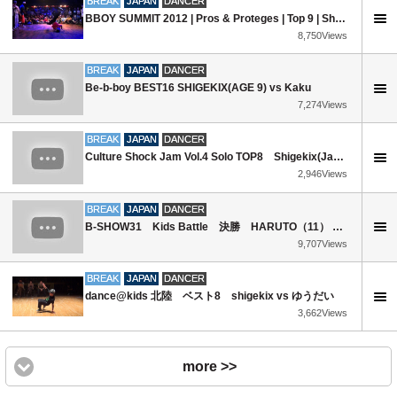
BREAK
JAPAN
DANCER
BBOY SUMMIT 2012 | Pros & Proteges | Top 9 | Shie-Chan/Shigekix vs Wu-Tan/Anee
8,750Views
BREAK
JAPAN
DANCER
Be-b-boy BEST16 SHIGEKIX(AGE 9) vs Kaku
7,274Views
BREAK
JAPAN
DANCER
Culture Shock Jam Vol.4 Solo TOP8 Shigekix(Japan) vs.靖川
2,946Views
BREAK
JAPAN
DANCER
B-SHOW31 Kids Battle 決勝 HARUTO（11） VS SHIGEKIX（8）
9,707Views
BREAK
JAPAN
DANCER
dance@kids 北陸 ベスト8 shigekix vs ゆうだい
3,662Views
more >>