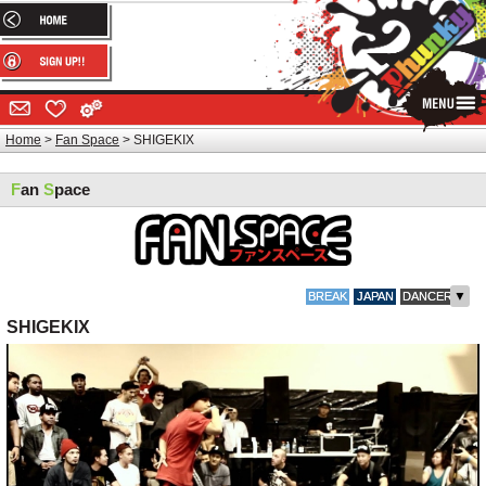
Home
Fan Space
SHIGEKIX
F
an
S
pace
▼
BREAK
JAPAN
DANCER
SHIGEKIX