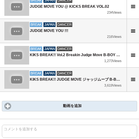
BREAK
JAPAN
DANCER
JUDGE MOVE YOU @ KICKS BREAK VOL.02
234Views
BREAK
JAPAN
DANCER
JUDGE MOVE YOU !!!
216Views
BREAK
JAPAN
DANCER
KIKS BREAK!! Vol.2 Breakin Judge Move B-BOY YOU (ALL AREA, EXC, CONCLUSION)
1,273Views
BREAK
JAPAN
DANCER
KIKS BREAK!! JUDGE MOVE ジャッジムーブ B-BOY YOU (ALL AREA)
3,619Views
動画を追加
コメントを追加する