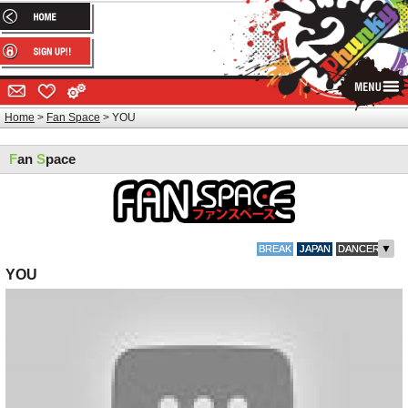
Home
Fan Space
YOU
F
an
S
pace
▼
BREAK
JAPAN
DANCER
YOU