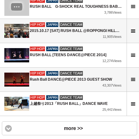
HIP HOP
JAPAN
DANCE TEAM
RUSH BALL G-SHOCK REAL TOUGHNESS BABY-G GIRLS DANCE SHOW
3,786Views
HIP HOP
JAPAN
DANCE TEAM
2015.10.17 [SAT] RUSH BALL @ROPPONGI HILLS ARENA
11,905Views
HIP HOP
JAPAN
DANCE TEAM
RUSH BALL [TEENS DANCE@PIECE 2014]
12,274Views
HIP HOP
JAPAN
DANCE TEAM
Rush Ball DANCE@PIECE 2013 GUEST SHOW
43,307Views
HIP HOP
JAPAN
DANCE TEAM
上越祭り2013「RUSH BALL」DANCE WAVE
25,441Views
more >>