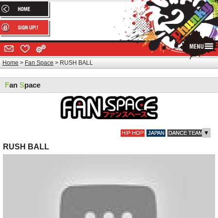
Home
Fan Space
RUSH BALL
F
an
S
pace
▼
HIP HOP
JAPAN
DANCE TEAM
RUSH BALL