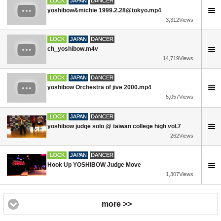
LOCK
JAPAN
DANCER
yoshibow&michie 1999.2.28@tokyo.mp4
3,312Views
LOCK
JAPAN
DANCER
ch_yoshibow.m4v
14,719Views
LOCK
JAPAN
DANCER
yoshibow Orchestra of jive 2000.mp4
5,057Views
LOCK
JAPAN
DANCER
yoshibow judge solo @ taiwan college high vol.7
262Views
LOCK
JAPAN
DANCER
Hook Up YOSHIBOW Judge Move
1,307Views
more >>