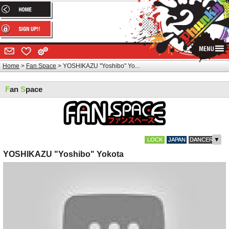
Home
Fan Space
YOSHIKAZU "Yoshibo" Yo...
F
an
S
pace
▼
LOCK
JAPAN
DANCER
YOSHIKAZU "Yoshibo" Yokota