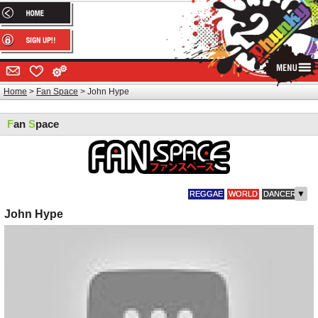
Home
Fan Space
John Hype
F
an
S
pace
▼
REGGAE
WORLD
DANCER
John Hype