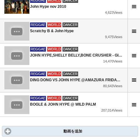
REGGAE
WORLD
DANCER
John Hype nov 2010
4,623Views
REGGAE
WORLD
DANCER
Scratchy B & John Hype
9,475Views
REGGAE
WORLD
DANCER
JOHN HYPE,SHELLY BELLY,BONE CRUSHER - GI WEH WEDNESDAY
14,470Views
REGGAE
WORLD
DANCER
DING DONG VS JOHN HYPE @AMAZURA FRIDAY AUGUST 31
80,643Views
REGGAE
WORLD
DANCER
BOGLE & JOHN HYPE @ WILD PALM
207,014Views
動画を追加