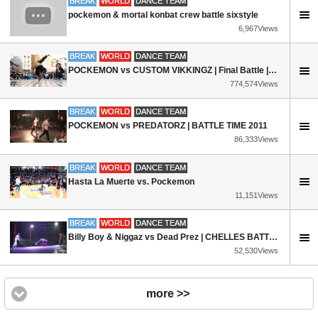
BREAK
WORLD
DANCE TEAM
pockemon & mortal konbat crew battle sixstyle
6,967Views
BREAK
WORLD
DANCE TEAM
POCKEMON vs CUSTOM VIKKINGZ | Final Battle | STREET DAY Lyon 2011
774,574Views
BREAK
WORLD
DANCE TEAM
POCKEMON vs PREDATORZ | BATTLE TIME 2011
86,333Views
BREAK
WORLD
DANCE TEAM
Hasta La Muerte vs. Pockemon
11,151Views
BREAK
WORLD
DANCE TEAM
Billy Boy & Niggaz vs Dead Prez | CHELLES BATTLE PRO 2012
52,530Views
more >>