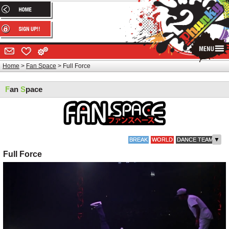
Home
Fan Space
Full Force
F
an
S
pace
▼
BREAK
WORLD
DANCE TEAM
Full Force