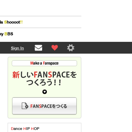
lla
S
hoooot
!!
ky
B
BS
Sign In
D
ance
H
IP
H
OP