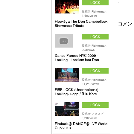
LOCK
投稿者:Fisherman
4,483views
Flockéy x The Don Campbellock
コメン
Showcase Tribute
LOCK
投稿者:Fisherman
963views
Dance Parade NYC 2009 -
Locking - Lockism feat Don ...
LOCK
投稿者:Fisherman
34,249views
FIRE LOCK (Unortholockx) -
Locking Judge / R16 Kore...
LOCK
投稿者:アメスピ
3,292views
Firelock @ DANCE@LIVE World
Cup 2013