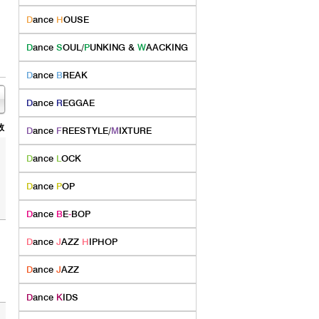
D
ance
H
OUSE
D
ance
S
OUL/
P
UNKING &
W
AACKING
D
ance
B
REAK
D
ance
R
EGGAE
数
D
ance
F
REESTYLE/
M
IXTURE
D
ance
L
OCK
D
ance
P
OP
D
ance
B
E
-
BOP
D
ance
J
AZZ
H
IPHOP
D
ance
J
AZZ
D
ance
K
IDS