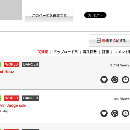
関連度
｜
アップロード日
｜
再生回数
｜
評価
｜
コメント
WORLD
DANCER
3,714 Views
at Houz
WORLD
DANCER
185 Views
kin Judge solo
ality)