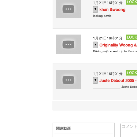
LOCK
1月21日16時01分
▼
khan &woong
locking battle
LOCK
1月21日16時01分
▼
Originality Woong 
During my recent trip to Kaohsi
LOCK
1月21日16時01分
▼
Juste Debout 2005 -
__________________ Juste Debo
コメン
関連動画