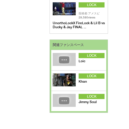
LOCK
投稿者:アメスピ
29,580views
UnorthoLockX FireLock & Lil B vs
Ducky & Jay FINAL ...
関連ファンスペース
LOCK
Loic
LOCK
Khan
LOCK
Jimmy Soul