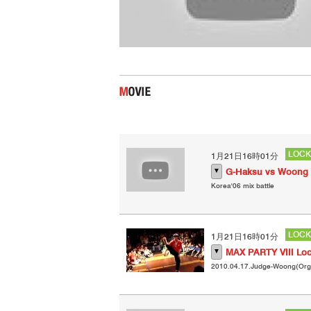
LOCK
1月21日16時01分
▼
G-Haksu vs Woong 
Korea'06 mix battle
LOCK
1月21日16時01分
▼
MAX PARTY VIII Loc
2010.04.17.Judge-Woong(Orgin