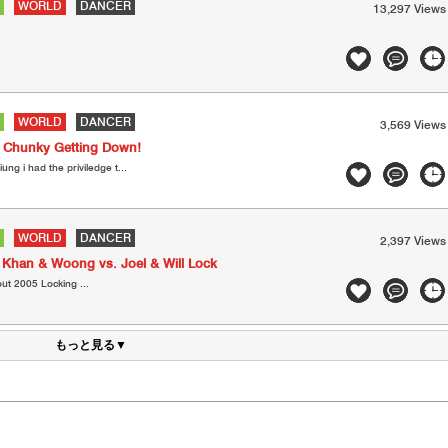
WORLD
DANCER
13,297 Views
WORLD
DANCER
3,569 Views
& Chunky Getting Down!
ung i had the priviledge t...
WORLD
DANCER
2,397 Views
 Khan & Woong vs. Joel & Will Lock
ut 2005 Locking ...
もっと見る▼
ト