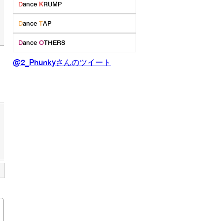
D
ance
K
RUMP
D
ance
T
AP
D
ance
O
THERS
@2_Phunkyさんのツイート