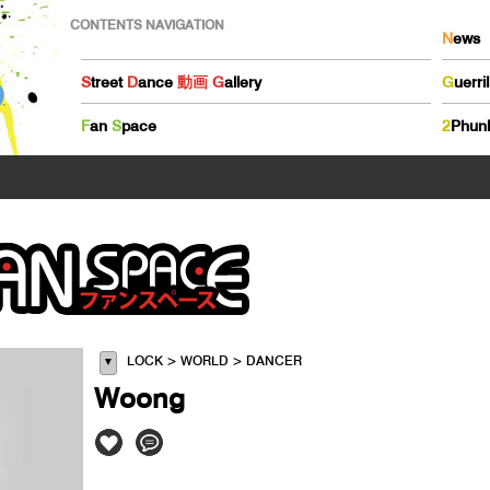
CONTENTS NAVIGATION
N
ews
S
treet
D
ance
動画
G
allery
G
uerri
F
an
S
pace
2
Phun
LOCK > WORLD > DANCER
▼
Woong