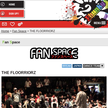
Home
Fan Space
THE FLOORRIORZ
F
an
S
pace
▼
BREAK
JAPAN
DANCE TEAM
THE FLOORRIORZ