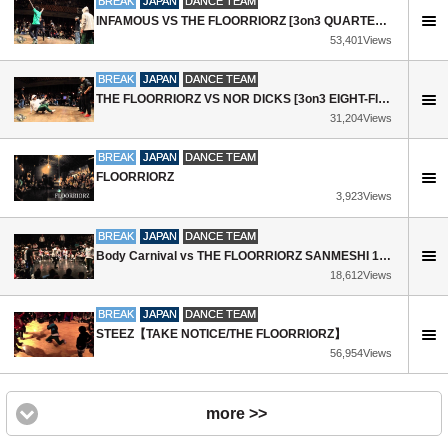
BREAK
JAPAN
DANCE TEAM
INFAMOUS VS THE FLOORRIORZ [3on3 QUARTER-FINAL] ▶ FLOOR WARS 2016 ◀ ⓒ .BBoy World | Denmark
53,401Views
BREAK
JAPAN
DANCE TEAM
THE FLOORRIORZ VS NOR DICKS [3on3 EIGHT-FINAL] ▶ FLOOR WARS 2016 ◀ ⓒ .BBoy World | Denmark
31,204Views
BREAK
JAPAN
DANCE TEAM
FLOORRIORZ
3,923Views
BREAK
JAPAN
DANCE TEAM
Body Carnival vs THE FLOORRIORZ SANMESHI 10 YEAR ANNIVERSARY BBOY BATTLE TOURNAMENT 1st ROUND 3rd
18,612Views
BREAK
JAPAN
DANCE TEAM
STEEZ【TAKE NOTICE/THE FLOORRIORZ】
56,954Views
more >>