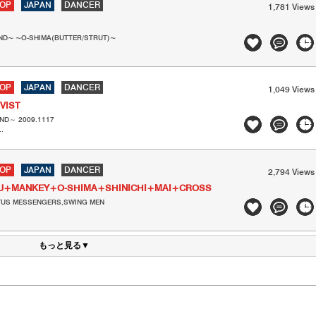
HOP
JAPAN
DANCER
1,781 Views
ND~ ~O-SHIMA(BUTTER/STRUT)~
HOP
JAPAN
DANCER
1,049 Views
IVIST
ND～ 2009.1117
.
HOP
JAPAN
DANCER
2,794 Views
AZU+MANKEY+O-SHIMA+SHINICHI+MAI+CROSS
OTUS MESSENGERS,SWING MEN
もっと見る▼
ト