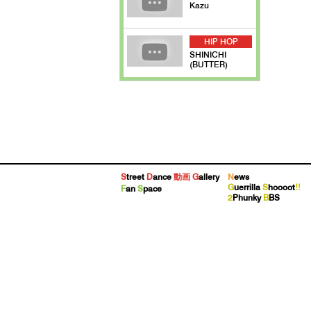
Kazu
HIP HOP
SHINICHI
(BUTTER)
S
treet
D
ance
動画
G
allery
N
ews
G
uerrilla
S
hoooot
!!
F
an
S
pace
2
Phunky
B
BS