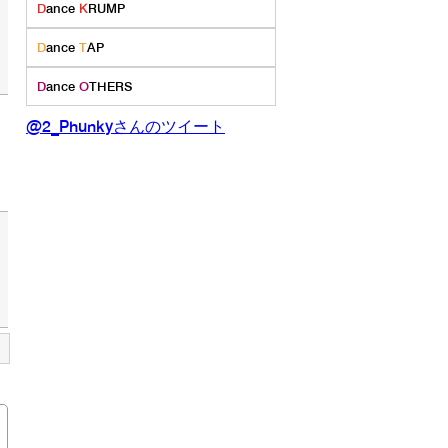
D
ance
K
RUMP
D
ance
T
AP
D
ance
O
THERS
@2_Phunkyさんのツイート