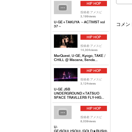
HIP HOP
投稿者:アメスピ
3,199views
U-GE+TAKUYA ～ACTIVIST vol
コメン
37～
HIP HOP
投稿者:アメスピ
14,304views
MarQuest, U-GE, Kyogo, TAKE /
CHILL @ Macana, Senda...
HIP HOP
投稿者:アメスピ
3,124views
U-GE JSB
UNDERGROUND×TATSUO
SPACE TRAVLLERS FLY-HIG...
HIP HOP
投稿者:アメスピ
8,039views
U-
GE(SOUL2SOUL/GOLD★RUSH)