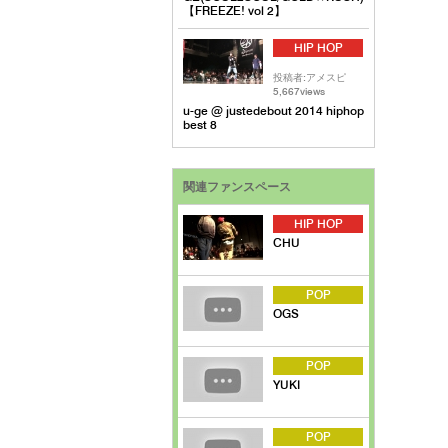
【FREEZE! vol 2】
HIP HOP
投稿者:アメスピ
5,667views
u-ge @ justedebout 2014 hiphop
best 8
関連ファンスペース
HIP HOP
CHU
POP
OGS
POP
YUKI
POP