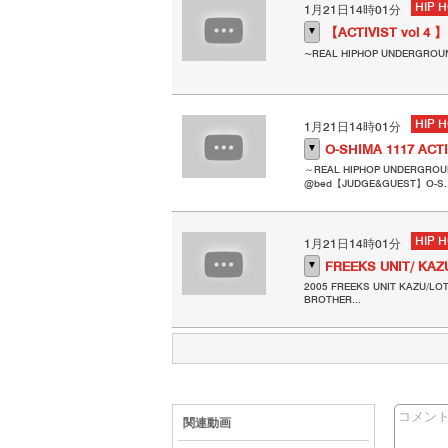
HIP 
1月21日14時01分
▼
【ACTIVIST vol 4 】
~REAL HIPHOP UNDERGROU
HIP 
1月21日14時01分
▼
O-SHIMA 1117 ACT
～REAL HIPHOP UNDERGROU
@bed【JUDGE&GUEST】O-S..
HIP 
1月21日14時01分
▼
FREEKS UNIT/ K
2005 FREEKS UNIT KAZU/L
BROTHER...
コメン
関連動画