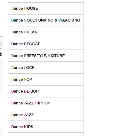
D
ance
H
OUSE
D
ance
S
OUL/
P
UNKING &
W
AACKING
D
ance
B
REAK
D
ance
R
EGGAE
数
D
ance
F
REESTYLE/
M
IXTURE
D
ance
L
OCK
D
ance
P
OP
D
ance
B
E
-
BOP
D
ance
J
AZZ
H
IPHOP
D
ance
J
AZZ
D
ance
K
IDS