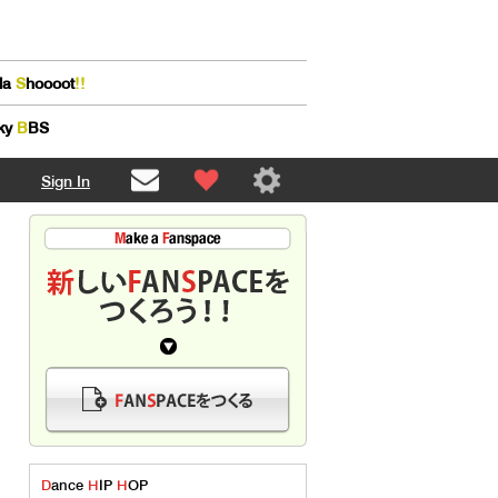
lla
S
hoooot
!!
ky
B
BS
Sign In
D
ance
H
IP
H
OP