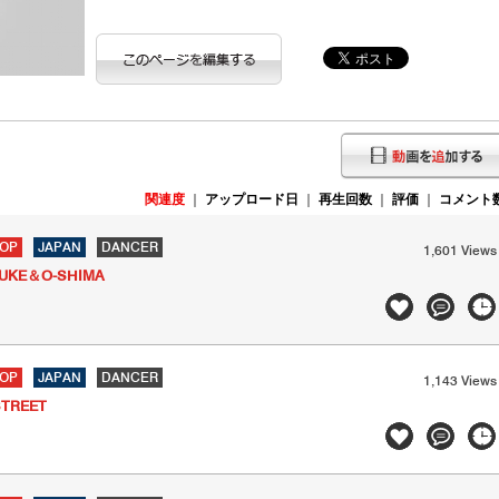
関連度
｜
アップロード日
｜
再生回数
｜
評価
｜
コメント
HOP
JAPAN
DANCER
1,601 Views
UKE＆O-SHIMA
HOP
JAPAN
DANCER
1,143 Views
STREET