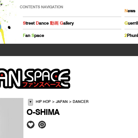
CONTENTS NAVIGATION
N
ews
S
treet
D
ance
動画
G
allery
G
uerri
F
an
S
pace
2
Phun
HIP HOP > JAPAN > DANCER
▼
O-SHIMA