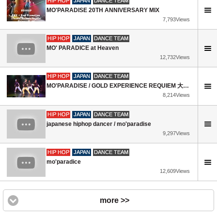
HIP HOP
JAPAN
DANCE TEAM
MO'PARADISE 20TH ANNIVERSARY MIX
7,793Views
HIP HOP
JAPAN
DANCE TEAM
MO' PARADICE at Heaven
12,732Views
HIP HOP
JAPAN
DANCE TEAM
MO'PARADISE / GOLD EXPERIENCE REQUIEM 大暴年会SP 2015
8,214Views
HIP HOP
JAPAN
DANCE TEAM
japanese hiphop dancer / mo'paradise
9,297Views
HIP HOP
JAPAN
DANCE TEAM
mo'paradice
12,609Views
more >>