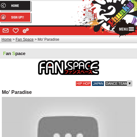
Home
Fan Space
Mo' Paradise
F
an
S
pace
▼
HIP HOP
JAPAN
DANCE TEAM
Mo' Paradise