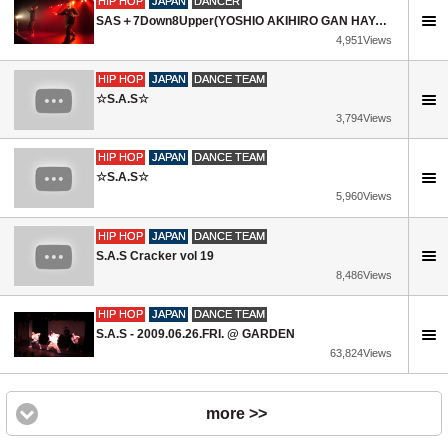
HIP HOP
JAPAN
DANCER
SAS＋7Down8Upper(YOSHIO AKIHIRO GAN HAYATO SHINJI KAZUKI SHIGERU) / THE REAL TOKYO 2015
4,951Views
HIP HOP
JAPAN
DANCE TEAM
☆S.A.S☆
3,794Views
HIP HOP
JAPAN
DANCE TEAM
☆S.A.S☆
5,960Views
HIP HOP
JAPAN
DANCE TEAM
S.A.S Cracker vol 19
8,486Views
HIP HOP
JAPAN
DANCE TEAM
S.A.S - 2009.06.26.FRI. @ GARDEN
63,824Views
more >>