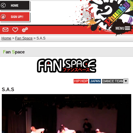
Home
Fan Space
S.A.S
F
an
S
pace
▼
HIP HOP
JAPAN
DANCE TEAM
S.A.S