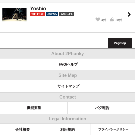
Yoshio
HIP HOP
JAPAN
DANCER
4件
28件
Pagetop
About 2Phunky
FAQ/ヘルプ
Site Map
サイトマップ
Contact
機能要望
バグ報告
Legal Information
会社概要
利用規約
プライバシーポリシー