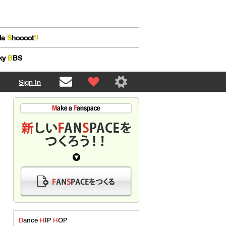
lla
S
hoooot
!!
ky
B
BS
Sign In
D
ance
H
IP
H
OP