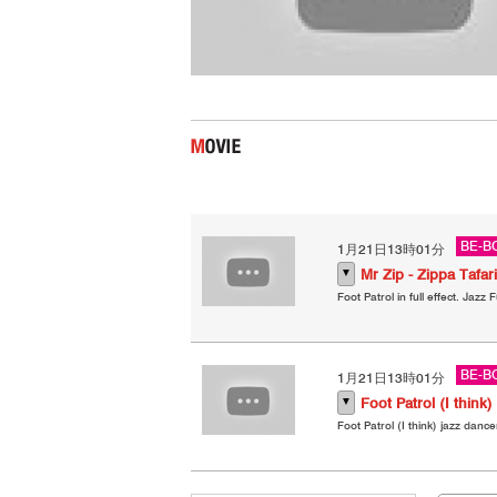
BE-B
1月21日13時01分
▼
Mr Zip - Zippa Tafar
Foot Patrol in full effect. Jazz 
BE-B
1月21日13時01分
▼
Foot Patrol (I think)
Foot Patrol (I think) jazz danc