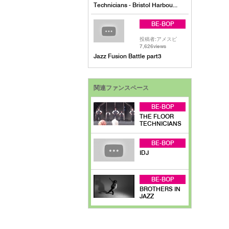
Technicians - Bristol Harbou...
BE-BOP
投稿者:アメスピ
7,626views
Jazz Fusion Battle part3
関連ファンスペース
BE-BOP
THE FLOOR
TECHNICIANS
BE-BOP
IDJ
BE-BOP
BROTHERS IN
JAZZ