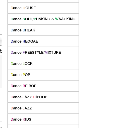
D
ance
H
OUSE
D
ance
S
OUL/
P
UNKING &
W
AACKING
D
ance
B
REAK
D
ance
R
EGGAE
数
D
ance
F
REESTYLE/
M
IXTURE
D
ance
L
OCK
D
ance
P
OP
D
ance
B
E
-
BOP
D
ance
J
AZZ
H
IPHOP
D
ance
J
AZZ
D
ance
K
IDS