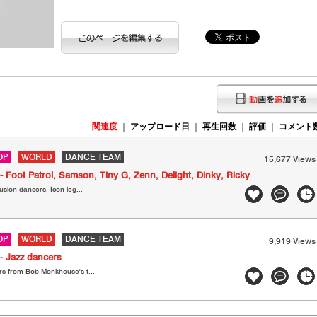
関連度
｜
アップロード日
｜
再生回数
｜
評価
｜
コメント
OP
WORLD
DANCE TEAM
15,677 Views
i- Foot Patrol, Samson, Tiny G, Zenn, Delight, Dinky, Ricky
Fusion dancers, Icon leg...
OP
WORLD
DANCE TEAM
9,919 Views
 - Jazz dancers
ers from Bob Monkhouse's t...