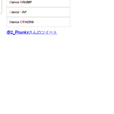
D
ance
K
RUMP
D
ance
T
AP
D
ance
O
THERS
@2_Phunkyさんのツイート