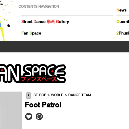
CONTENTS NAVIGATION
N
ews
S
treet
D
ance
動画
G
allery
G
uerri
F
an
S
pace
2
Phun
BE-BOP > WORLD > DANCE TEAM
▼
Foot Patrol