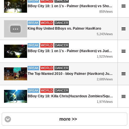
BREAK
WORLD
DANCER
BBoy City 18: 1 on 1's - Palmer (Havikoro) vs Shortie (UNB/KHC)
859Views
BREAK
WORLD
DANCER
King Roy United BBoys vs. Palmer HaviKoro
5,243Views
BREAK
WORLD
DANCER
BBoy City 18: 1 on 1's - Palmer (Havikoro) vs Judo (Jungle Bros)
1,523Views
BREAK
WORLD
DANCER
The Top Wanted 2010 - bboy Palmer (Havikoro) Judge Solo
2,689Views
BREAK
WORLD
DANCER
BBoy City 18: Killa Chris(Hazardous Zombies/Squirtle Squad) vs Palmer (HaviKoro) 1 on 1 Finals
1,974Views
more >>