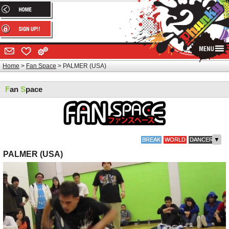
Home
Fan Space
PALMER (USA)
F
an
S
pace
▼
BREAK
WORLD
DANCER
PALMER (USA)