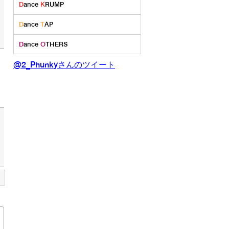
D
ance
K
RUMP
D
ance
T
AP
D
ance
O
THERS
@2_Phunkyさんのツイート