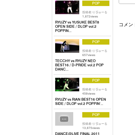
POP
投稿者:りゔゅーる
1,872views
RYUZY vs YUSUKE BEST8
コメン
OPEN SIDE / DLOP vol.2
POPPIN...
POP
投稿者:りゔゅーる
657views
TECCHY vs RYUZY NEO
BEST16 / D-PRIDE vol.2 POP
DANC...
POP
投稿者:りゔゅーる
458views
RYUZY vs RIAN BEST16 OPEN
SIDE / DLOP vol.2 POPPIN'...
POP
投稿者:りゔゅーる
13,875views
DANCE@LIVE FINAL 2011