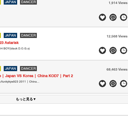
JAPAN
DANCER
1,914 Views
JAPAN
DANCER
12,568 Views
3 Astarisk
OY(black D.O.G.s)
JAPAN
DANCER
68,463 Views
e | Japan VS Korea | China KOD7 | Part 2
m/funkykye923 2011 | China...
もっと見る▼
ト