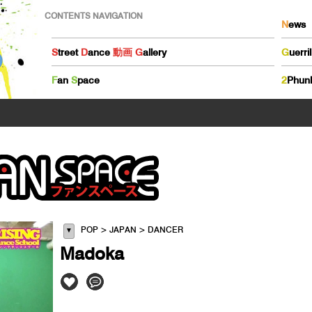
CONTENTS NAVIGATION
N
ews
S
treet
D
ance
動画
G
allery
G
uerri
F
an
S
pace
2
Phun
POP > JAPAN > DANCER
▼
Madoka