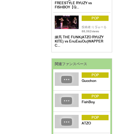
FREESTYLE RYUZY vs
FISHBOY【Q...
POP
投稿者:りゔゅーる
88,062views
練馬 THE FUNK(ATZO RYUZY
KITE) vs EnuEsuOu(WAPPER
C...
関連ファンスペース
POP
Gucchon
POP
FishBoy
POP
ATZO