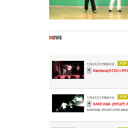
POP
1月21日17時01分
▼
Santana(ATZO+RY
POP
1月21日17時01分
▼
SANTANA (RYUZY.A
SANTANA (RYUZY.ATZO.MADO