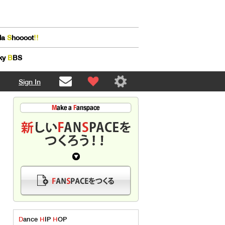
lla
S
hoooot
!!
ky
B
BS
Sign In
D
ance
H
IP
H
OP