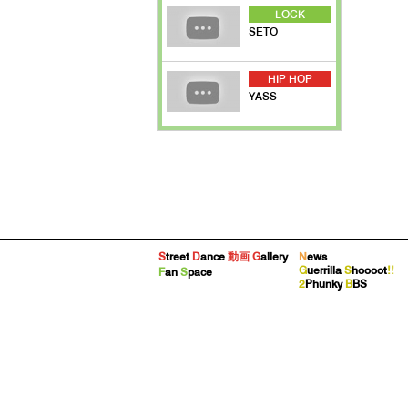
LOCK
SETO
HIP HOP
YASS
S
treet
D
ance
動画
G
allery
N
ews
G
uerrilla
S
hoooot
!!
F
an
S
pace
2
Phunky
B
BS