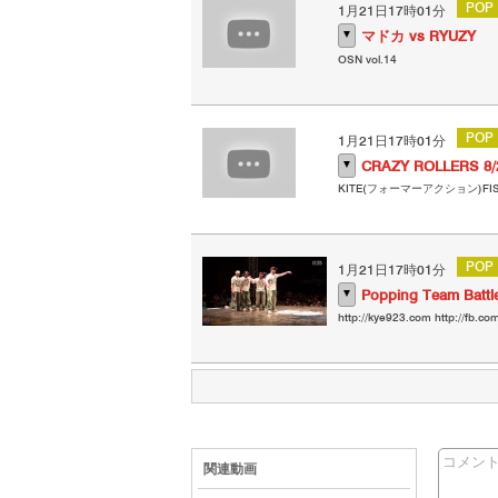
POP
1月21日17時01分
▼
マドカ vs RYUZY
OSN vol.14
POP
1月21日17時01分
▼
CRAZY ROLLERS 8/2
KITE(フォーマーアクション)FISH B
POP
1月21日17時01分
▼
Popping Team Battl
http://kye923.com http://fb.co
コメン
関連動画