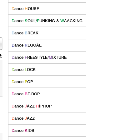
D
ance
H
OUSE
D
ance
S
OUL/
P
UNKING &
W
AACKING
D
ance
B
REAK
D
ance
R
EGGAE
数
D
ance
F
REESTYLE/
M
IXTURE
D
ance
L
OCK
D
ance
P
OP
D
ance
B
E
-
BOP
D
ance
J
AZZ
H
IPHOP
D
ance
J
AZZ
D
ance
K
IDS