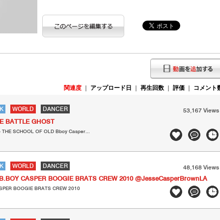
関連度
｜
アップロード日
｜
再生回数
｜
評価
｜
コメント
K
WORLD
DANCER
53,167 Views
HE BATTLE GHOST
- THE SCHOOL OF OLD Bboy Casper...
K
WORLD
DANCER
48,168 Views
 B.BOY CASPER BOOGIE BRATS CREW 2010 @JesseCasperBrownLA
ASPER BOOGIE BRATS CREW 2010