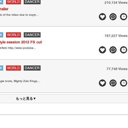
K
WORLD
DANCER
210,134 Views
ailer
c of the video due to copyr...
K
WORLD
DANCER
187,227 Views
tyle session 2012 FS cut
rifetv http://www.youtube...
K
WORLD
DANCER
77,748 Views
e brats, Mighty Zulu Kings,...
もっと見る▼
ト