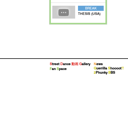
BREAK
THESIS (USA)
S
treet
D
ance
動画
G
allery
N
ews
G
uerrilla
S
hoooot
!!
F
an
S
pace
2
Phunky
B
BS