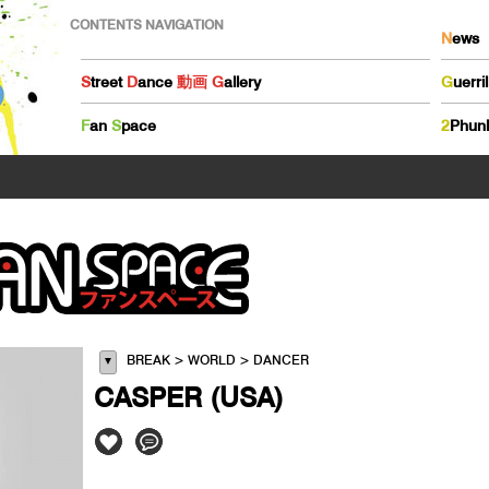
CONTENTS NAVIGATION
N
ews
S
treet
D
ance
動画
G
allery
G
uerri
F
an
S
pace
2
Phun
BREAK > WORLD > DANCER
▼
CASPER (USA)