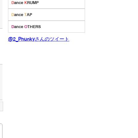
D
ance
K
RUMP
D
ance
T
AP
D
ance
O
THERS
@2_Phunkyさんのツイート