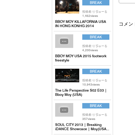
BREAK
投稿者:りゔゅーる
1,462views
BBOY MOY KILLAFORNIA USA
コメン
IN HONG KONHG 2014
BREAK
投稿者:りゔゅーる
4,200views
BBOY MOY USA 2015 footwork
freestyle
BREAK
投稿者:りゔゅーる
10,943views
The Life Perspective S02 E03 |
Bboy Moy (USA)
BREAK
投稿者:りゔゅーる
357views
SOUL CITY 2013 | Breaking
iDANCE Showcace | Moy(USA...