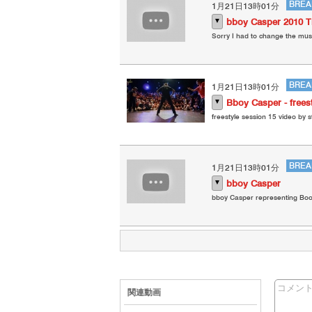
BREA
1月21日13時01分
▼
bboy Casper 2010 Tr
Sorry I had to change the musi
BREA
1月21日13時01分
▼
Bboy Casper - frees
freestyle session 15 video by st
BREA
1月21日13時01分
▼
bboy Casper
bboy Casper representing Boogi
コメン
関連動画