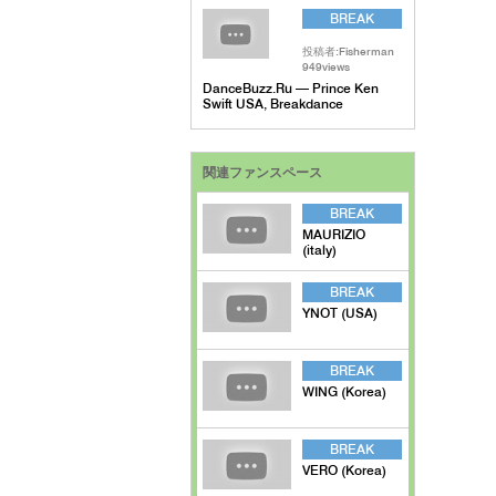
BREAK
投稿者:Fisherman
949views
DanceBuzz.Ru — Prince Ken
Swift USA, Breakdance
関連ファンスペース
BREAK
MAURIZIO
(italy)
BREAK
YNOT (USA)
BREAK
WING (Korea)
BREAK
VERO (Korea)