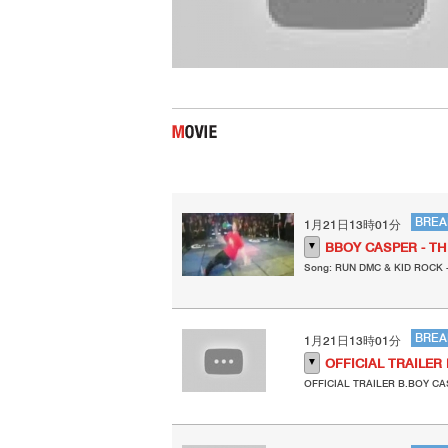
BREA
1月21日13時01分
▼
BBOY CASPER - T
Song: RUN DMC & KID ROCK 
BREA
1月21日13時01分
▼
OFFICIAL TRAILER
OFFICIAL TRAILER B.BOY C