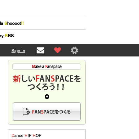
lla
S
hoooot
!!
ky
B
BS
Sign In
D
ance
H
IP
H
OP