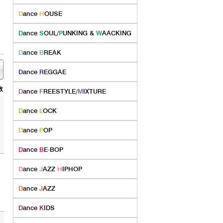
D
ance
H
OUSE
D
ance
S
OUL/
P
UNKING &
W
AACKING
D
ance
B
REAK
D
ance
R
EGGAE
数
D
ance
F
REESTYLE/
M
IXTURE
D
ance
L
OCK
D
ance
P
OP
D
ance
B
E
-
BOP
D
ance
J
AZZ
H
IPHOP
D
ance
J
AZZ
D
ance
K
IDS