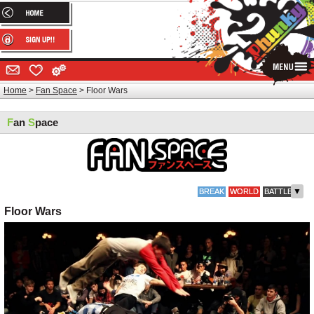
Home
Fan Space
Floor Wars
F
an
S
pace
▼
BREAK
WORLD
BATTLE
Floor Wars