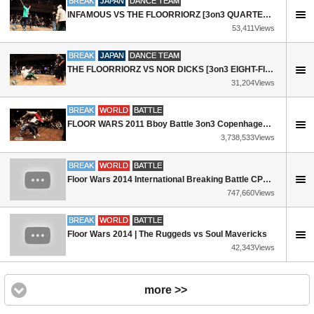
BREAK
JAPAN
DANCE TEAM
INFAMOUS VS THE FLOORRIORZ [3on3 QUARTER-FINAL] ▶ FLOOR WARS 2016 ◀ ⓒ .BBoy World | Denmark
53,411Views
BREAK
JAPAN
DANCE TEAM
THE FLOORRIORZ VS NOR DICKS [3on3 EIGHT-FINAL] ▶ FLOOR WARS 2016 ◀ ⓒ .BBoy World | Denmark
31,204Views
BREAK
WORLD
BATTLE
FLOOR WARS 2011 Bboy Battle 3on3 Copenhagen, Denmark | YAKFILMS
3,738,533Views
BREAK
WORLD
BATTLE
Floor Wars 2014 International Breaking Battle CPH Denmark | YAK FILMS
747,660Views
BREAK
WORLD
BATTLE
Floor Wars 2014 | The Ruggeds vs Soul Mavericks
42,343Views
more >>