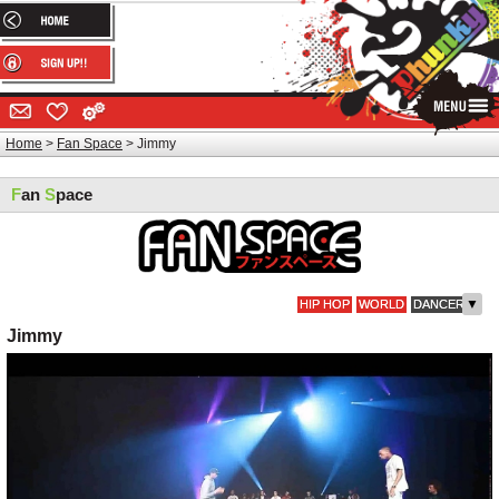
Home
Fan Space
Jimmy
F
an
S
pace
▼
HIP HOP
WORLD
DANCER
Jimmy