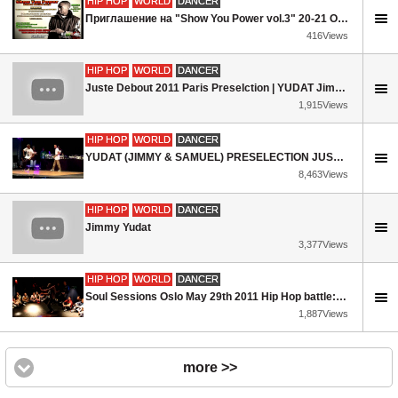
HIP HOP
WORLD
DANCER
Приглашение на "Show You Power vol.3" 20-21 ОКТЯБРЯ от Jimmy (YUDAT Crew)
416Views
HIP HOP
WORLD
DANCER
Juste Debout 2011 Paris Preselction | YUDAT Jimmy & Samuel
1,915Views
HIP HOP
WORLD
DANCER
YUDAT (JIMMY & SAMUEL) PRESELECTION JUSTE DEBOUT 2011 HIPHOP
8,463Views
HIP HOP
WORLD
DANCER
Jimmy Yudat
3,377Views
HIP HOP
WORLD
DANCER
Soul Sessions Oslo May 29th 2011 Hip Hop battle: Jimmy Yudat judge showcase
1,887Views
more >>