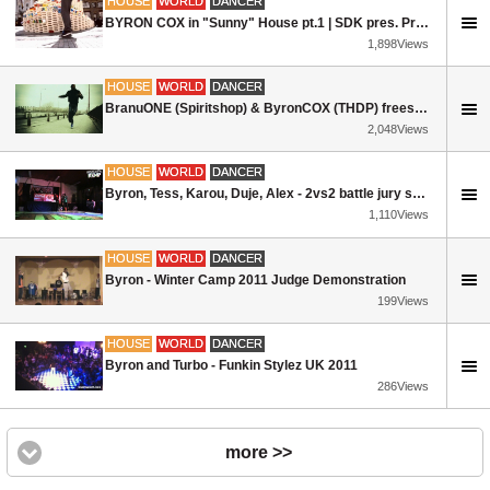
HOUSE
WORLD
DANCER
BYRON COX in "Sunny" House pt.1 | SDK pres. Prague| Music by J. Feliciano
1,898Views
HOUSE
WORLD
DANCER
BranuONE (Spiritshop) & ByronCOX (THDP) freestyling on the streets of Bratislava
2,048Views
HOUSE
WORLD
DANCER
Byron, Tess, Karou, Duje, Alex - 2vs2 battle jury showcase - UD kemp 2011
1,110Views
HOUSE
WORLD
DANCER
Byron - Winter Camp 2011 Judge Demonstration
199Views
HOUSE
WORLD
DANCER
Byron and Turbo - Funkin Stylez UK 2011
286Views
more >>