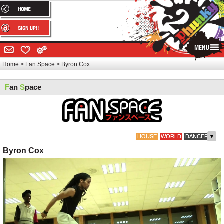
Home
Fan Space
Byron Cox
F
an
S
pace
▼
HOUSE
WORLD
DANCER
Byron Cox