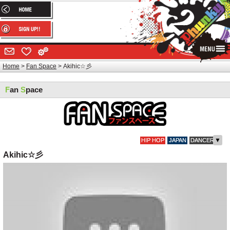
Home
Fan Space
Akihic☆彡
F
an
S
pace
▼
HIP HOP
JAPAN
DANCER
Akihic☆彡