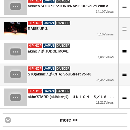
HIP HOP
JAPAN
DANCER
akihico SOLO SESSION＠RAISE UP Vol.25 club AXXCIS 2010.9.9
14,102Views
HIP HOP
JAPAN
DANCER
RAISE UP 3.
3,162Views
HIP HOP
JAPAN
DANCER
akihic☆彡 JUDGE MOVE
7,085Views
HIP HOP
JAPAN
DANCER
STO(akihic☆彡 CHA) SoulStreet Vol.40
23,353Views
HIP HOP
JAPAN
DANCER
akhc'STARR (akihic☆彡) ＵＮＩＯＮ ５／１６ Judge Move
11,213Views
more >>