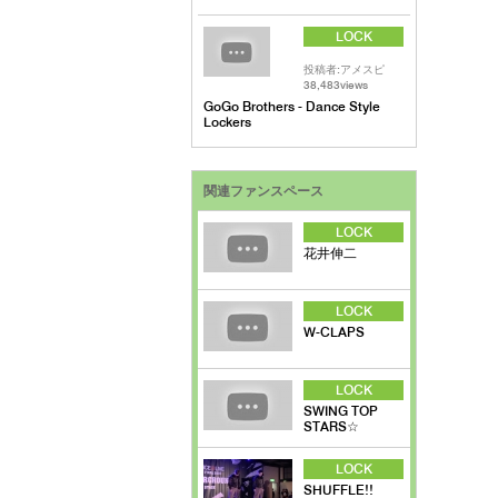
LOCK
投稿者:アメスピ
38,483views
GoGo Brothers - Dance Style
Lockers
関連ファンスペース
LOCK
花井伸二
LOCK
W-CLAPS
LOCK
SWING TOP
STARS☆
LOCK
SHUFFLE!!