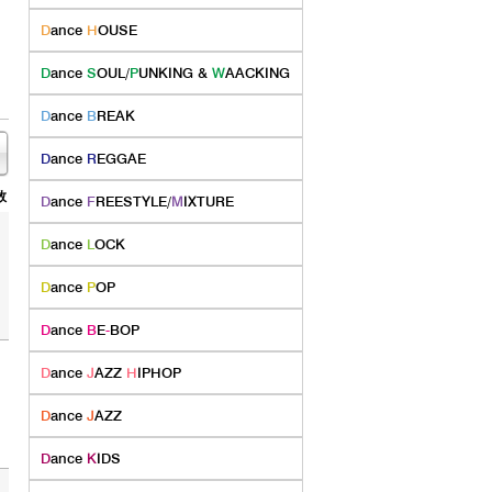
D
ance
H
OUSE
D
ance
S
OUL/
P
UNKING &
W
AACKING
D
ance
B
REAK
D
ance
R
EGGAE
数
D
ance
F
REESTYLE/
M
IXTURE
D
ance
L
OCK
D
ance
P
OP
D
ance
B
E
-
BOP
D
ance
J
AZZ
H
IPHOP
D
ance
J
AZZ
D
ance
K
IDS