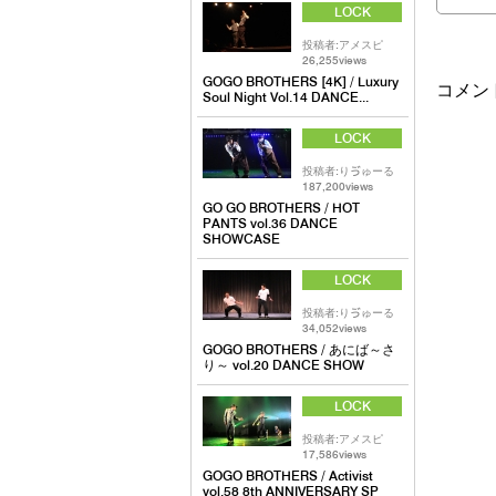
LOCK
投稿者:アメスピ
26,255views
GOGO BROTHERS [4K] / Luxury
コメン
Soul Night Vol.14 DANCE...
LOCK
投稿者:りゔゅーる
187,200views
GO GO BROTHERS / HOT
PANTS vol.36 DANCE
SHOWCASE
LOCK
投稿者:りゔゅーる
34,052views
GOGO BROTHERS / あにば～さ
り～ vol.20 DANCE SHOW
LOCK
投稿者:アメスピ
17,586views
GOGO BROTHERS / Activist
vol.58 8th ANNIVERSARY SP