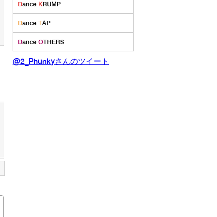
D
ance
K
RUMP
D
ance
T
AP
D
ance
O
THERS
@2_Phunkyさんのツイート