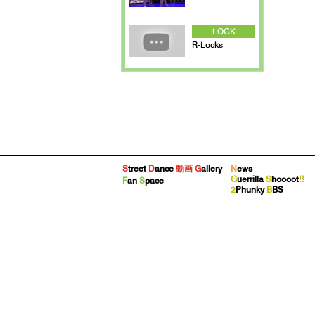
LOCK
R-Locks
S
treet
D
ance
動画
G
allery
N
ews
G
uerrilla
S
hoooot
!!
F
an
S
pace
2
Phunky
B
BS