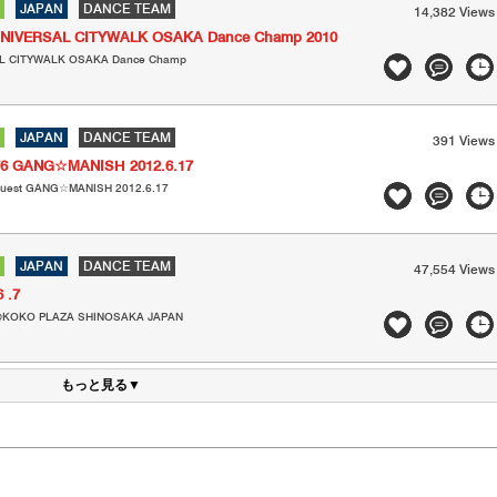
JAPAN
DANCE TEAM
14,382 Views
NIVERSAL CITYWALK OSAKA Dance Champ 2010
ITYWALK OSAKA Dance Champ
JAPAN
DANCE TEAM
391 Views
76 GANG☆MANISH 2012.6.17
guest GANG☆MANISH 2012.6.17
JAPAN
DANCE TEAM
47,554 Views
 .7
@KOKO PLAZA SHINOSAKA JAPAN
もっと見る▼
ト