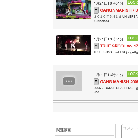
LOCK
1月21日16時01分
▼
GANG☆MANISH / U
２０１０年５月１日 UNIVERSAL C
Supported ...
LOCK
1月21日16時01分
▼
TRUE SKOOL vol.1
TRUE SKOOL vol.176 judge&
LOCK
1月21日16時01分
▼
GANG MANISH 2006
2006.7 DANCE CHALLENGE 
2nd...
コメン
関連動画