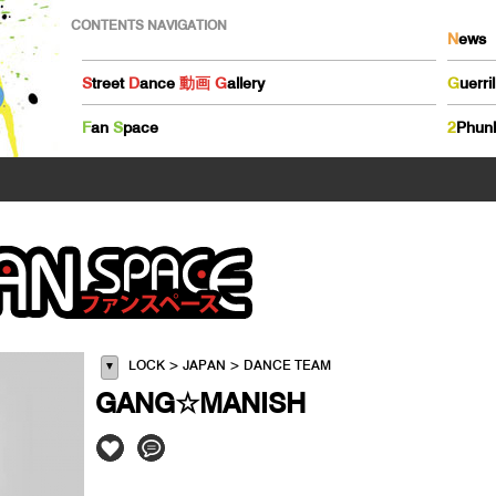
CONTENTS NAVIGATION
N
ews
S
treet
D
ance
動画
G
allery
G
uerri
F
an
S
pace
2
Phun
LOCK > JAPAN > DANCE TEAM
▼
GANG☆MANISH