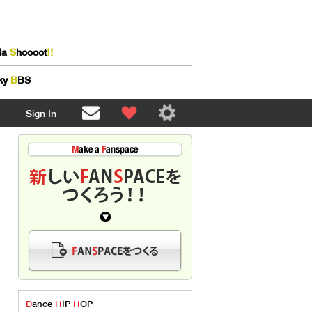
lla
S
hoooot
!!
ky
B
BS
Sign In
D
ance
H
IP
H
OP