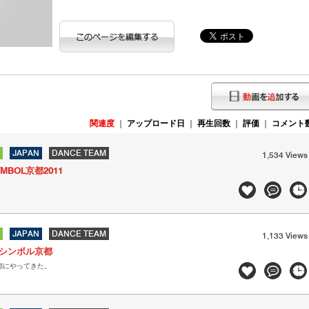
関連度
｜
アップロード日
｜
再生回数
｜
評価
｜
コメント
JAPAN
DANCE TEAM
1,534 Views
YMBOL京都2011
JAPAN
DANCE TEAM
1,133 Views
at シンボル京都
京都にやってきた。