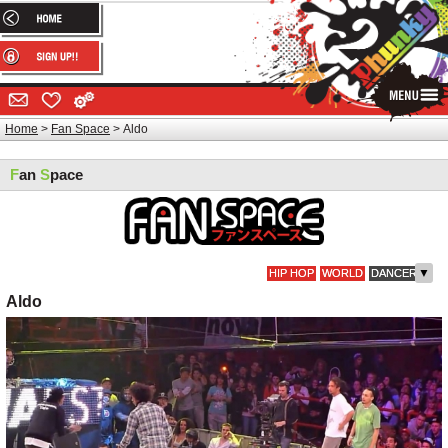
Home
Fan Space
Aldo
F
an
S
pace
▼
HIP HOP
WORLD
DANCER
Aldo