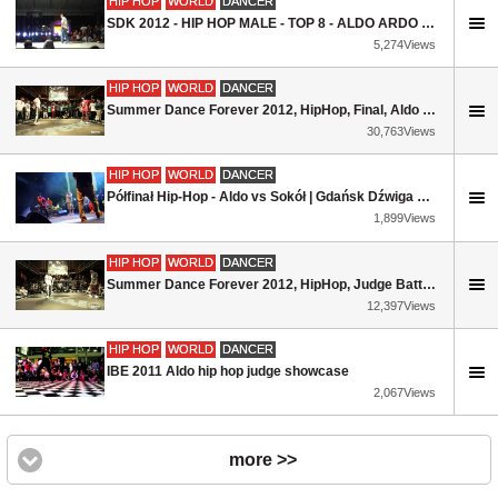
HIP HOP
WORLD
DANCER
SDK 2012 - HIP HOP MALE - TOP 8 - ALDO ARDO (GERMANY) vs. BATALLA (GERMANY)
5,274Views
HIP HOP
WORLD
DANCER
Summer Dance Forever 2012, HipHop, Final, Aldo - Junior Boogie
30,763Views
HIP HOP
WORLD
DANCER
Półfinał Hip-Hop - Aldo vs Sokół | Gdańsk Dźwiga Muze 2012 | WWW.SZKOLYTANCA.PL
1,899Views
HIP HOP
WORLD
DANCER
Summer Dance Forever 2012, HipHop, Judge Battle Aldo - Physs
12,397Views
HIP HOP
WORLD
DANCER
IBE 2011 Aldo hip hop judge showcase
2,067Views
more >>