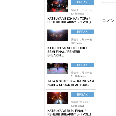
BREAK
投稿者:りゔゅーる
3,410views
KATSUYA VS ICHIKA / TOP8 /
コメン
REHERB BREAKIN'1on1 VOL,2
BREAK
投稿者:りゔゅーる
505views
KATSUYA VS SOUL ROCK /
SEMI-FINAL / REHERB
BREAKIN'...
BREAK
投稿者:りゔゅーる
31,189views
TATA & STRIPES vs. KATSUYA &
NORI G-SHOCK REAL TOUG...
BREAK
投稿者:アメスピ
4,056views
KATSUYA VS 陸上/ FINAL /
REHERB BREAKIN'1on1 VOL,2