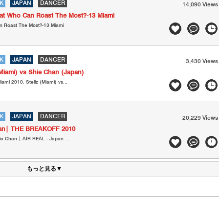
K
JAPAN
DANCER
14,090 Views
a at Who Can Roast The Most?-13 Miami
an Roast The Most?-13 Miami
K
JAPAN
DANCER
3,430 Views
z (Miami) vs Shie Chan (Japan)
mi 2010. Stellz (Miami) vs...
K
JAPAN
DANCER
20,229 Views
han| THE BREAKOFF 2010
 Chan | AIR REAL - Japan ...
もっと見る▼
ト