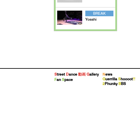
BREAK
Yosshi
S
treet
D
ance
動画
G
allery
N
ews
G
uerrilla
S
hoooot
!!
F
an
S
pace
2
Phunky
B
BS