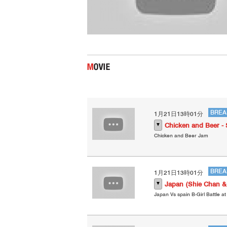
BREA
1月21日13時01分
▼
Chicken and Beer - 
Chicken and Beer Jam
BREA
1月21日13時01分
▼
Japan (Shie Chan & 
Japan Vs spain B-Girl Battle at