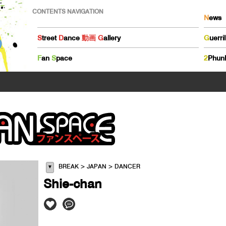
CONTENTS NAVIGATION
N
ews
S
treet
D
ance
動画
G
allery
G
uerri
F
an
S
pace
2
Phun
BREAK > JAPAN > DANCER
▼
Shie-chan