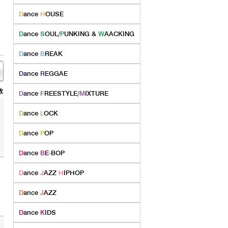
D
ance
H
OUSE
D
ance
S
OUL/
P
UNKING &
W
AACKING
D
ance
B
REAK
D
ance
R
EGGAE
数
D
ance
F
REESTYLE/
M
IXTURE
D
ance
L
OCK
D
ance
P
OP
D
ance
B
E
-
BOP
D
ance
J
AZZ
H
IPHOP
D
ance
J
AZZ
D
ance
K
IDS