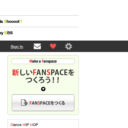
lla
S
hoooot
!!
ky
B
BS
Sign In
D
ance
H
IP
H
OP