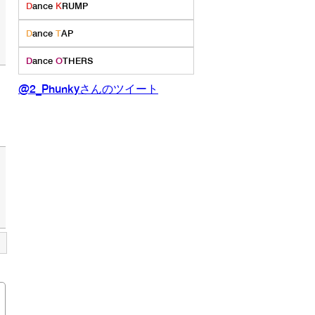
D
ance
K
RUMP
D
ance
T
AP
D
ance
O
THERS
@2_Phunkyさんのツイート