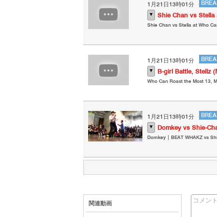
BREA
1月21日13時01分
▼
Shie Chan vs Stell
Shie Chan vs Stella at Who C
BREA
1月21日13時01分
▼
B-girl Battle, Stell
Who Can Roast the Most 13, Mia
BREA
1月21日13時01分
▼
Domkey vs Shie-C
Domkey | BEAT WHAKZ vs Shie
コメン
関連動画