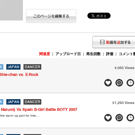
関連度
｜
アップロード日
｜
再生回数
｜
評価
｜
コメント
K
JAPAN
DANCER
4,065 Views
Shie-chan vs. E-Rock
K
JAPAN
DANCER
51,260 Views
Narumi) Vs Spain B-Girl Battle BOTY 2007
 the warm up part for Inte...