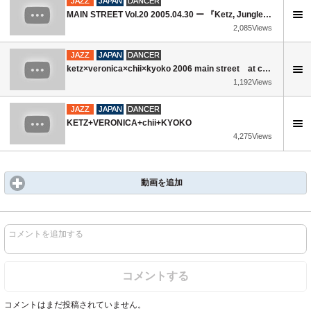
JAZZ
JAPAN
DANCER
MAIN STREET Vol.20 2005.04.30 ー 『Ketz, Jungle, Chii, Veronica』
2,085Views
JAZZ
JAPAN
DANCER
ketz×veronica×chii×kyoko 2006 main street at club chitta
1,192Views
JAZZ
JAPAN
DANCER
KETZ+VERONICA+chii+KYOKO
4,275Views
動画を追加
コメントを追加する
コメントする
コメントはまだ投稿されていません。