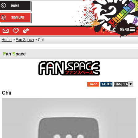
Home
Fan Space
Chii
F
an
S
pace
▼
JAZZ
JAPAN
DANCER
Chii