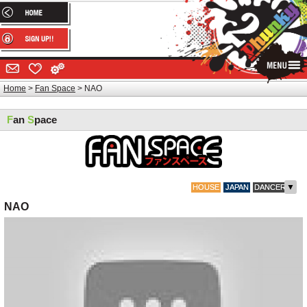
Home
Fan Space
NAO
F
an
S
pace
▼
HOUSE
JAPAN
DANCER
NAO