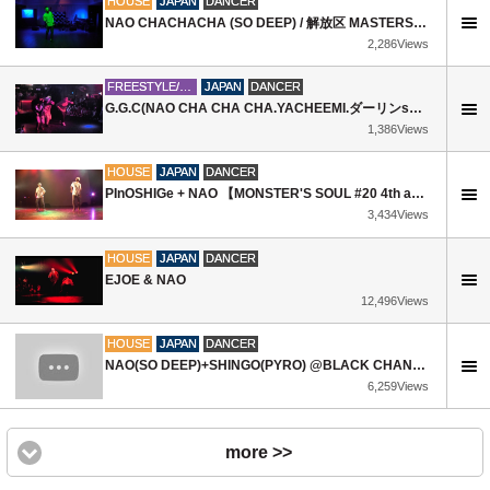
HOUSE
JAPAN
DANCER
NAO CHACHACHA (SO DEEP) / 解放区 MASTERS SEASON1
2,286Views
FREESTYLE/MIXTURE
JAPAN
DANCER
G.G.C(NAO CHA CHA CHA.YACHEEMI.ダーリンsaeko) / Interlude 16/3/31
1,386Views
HOUSE
JAPAN
DANCER
PInOSHIGe + NAO 【MONSTER'S SOUL #20 4th anniversary】
3,434Views
HOUSE
JAPAN
DANCER
EJOE & NAO
12,496Views
HOUSE
JAPAN
DANCER
NAO(SO DEEP)+SHINGO(PYRO) @BLACK CHANNEL VOL.2
6,259Views
more >>