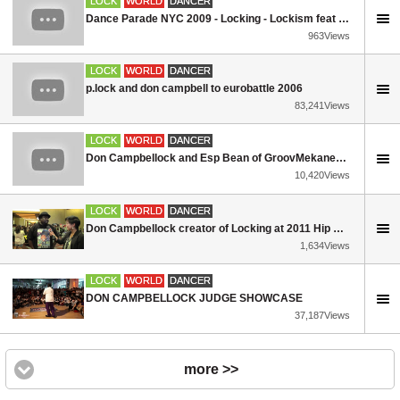
LOCK
WORLD
DANCER
Dance Parade NYC 2009 - Locking - Lockism feat Don Campbellock Cambell and Tyron Da Bone Proctor
963Views
LOCK
WORLD
DANCER
p.lock and don campbell to eurobattle 2006
83,241Views
LOCK
WORLD
DANCER
Don Campbellock and Esp Bean of GroovMekanex locking it up
10,420Views
LOCK
WORLD
DANCER
Don Campbellock creator of Locking at 2011 Hip Hop International
1,634Views
LOCK
WORLD
DANCER
DON CAMPBELLOCK JUDGE SHOWCASE
37,187Views
more >>