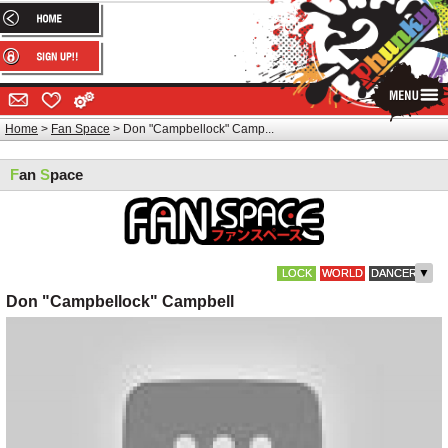
Home
Fan Space
Don "Campbellock" Camp...
F
an
S
pace
▼
LOCK
WORLD
DANCER
Don "Campbellock" Campbell